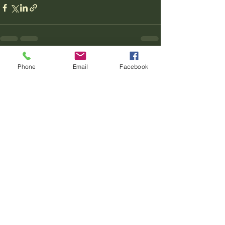
Alle ansehen
Aktuelle Beiträge
Phone
Email
Facebook